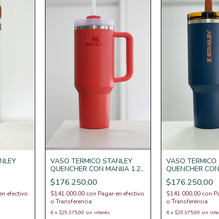
NLEY
VASO TERMICO STANLEY
VASO TERMICO
QUENCHER CON MANIJA 1.2 l
QUENCHER CON 
CC
$176.250,00
$176.250,00
en efectivo
$141.000,00
con
Pagar en efectivo
$141.000,00
con
P
o Transferencia
o Transferencia
6
x
$29.375,00
sin interés
6
x
$29.375,00
sin inte