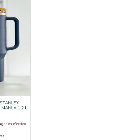
 STANLEY
MANIJA 1,2 L
agar en efectivo
rés