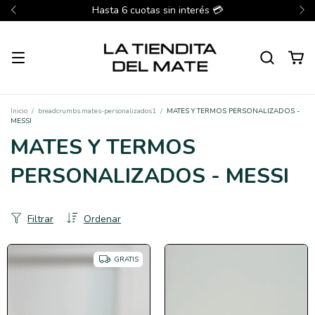
Hasta 6 cuotas sin interés 💳
Inicio
/
breadcrumbs.mates-personalizados1
/
MATES Y TERMOS PERSONALIZADOS -
MESSI
MATES Y TERMOS
PERSONALIZADOS - MESSI
Filtrar
Ordenar
GRATIS