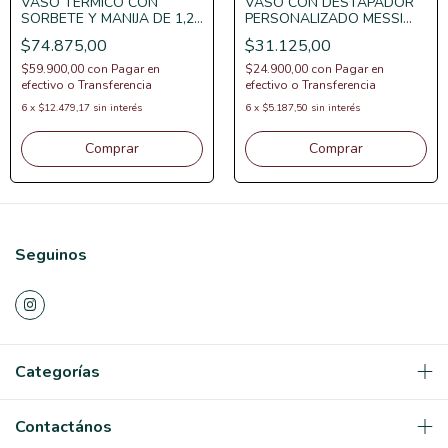
VASO TERMICO CON
VASO CON DESTAPADOR
SORBETE Y MANIJA DE 1,2l
PERSONALIZADO MESSI
PERSONALIZADO DE LA
COPA DEL MUNDO
$74.875,00
$31.125,00
SELECCION CON GRABADO
360°
$59.900,00
con
Pagar en
$24.900,00
con
Pagar en
efectivo o Transferencia
efectivo o Transferencia
6
x
$12.479,17
sin interés
6
x
$5.187,50
sin interés
Seguinos
Categorías
Contactános