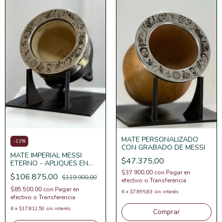
MATE PERSONALIZADO
-
11
%
CON GRABADO DE MESSI
MATE IMPERIAL MESSI
$47.375,00
ETERNO - APLIQUES EN
BRONCE
$37.900,00
con
Pagar en
$106.875,00
$119.900,00
efectivo o Transferencia
$85.500,00
con
Pagar en
6
x
$7.895,83
sin interés
efectivo o Transferencia
6
x
$17.812,50
sin interés
Comprar